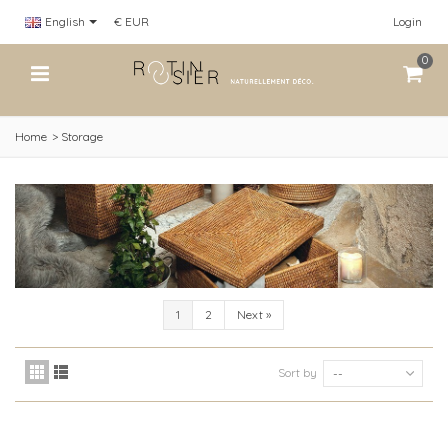
English
€ EUR
Login
0
Home
>
Storage
1
2
Next
»
Sort by
--