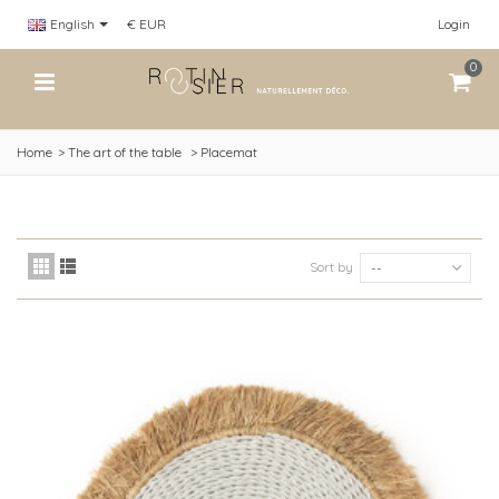
English
€ EUR
Login
0
Home
>
The art of the table
>
Placemat
Sort by
--