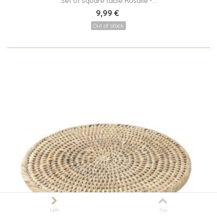
Set of square table Rosalie -...
9,99 €
Out of stock
Left
Top