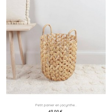
Petit panier en jacynthe...
43,00 €