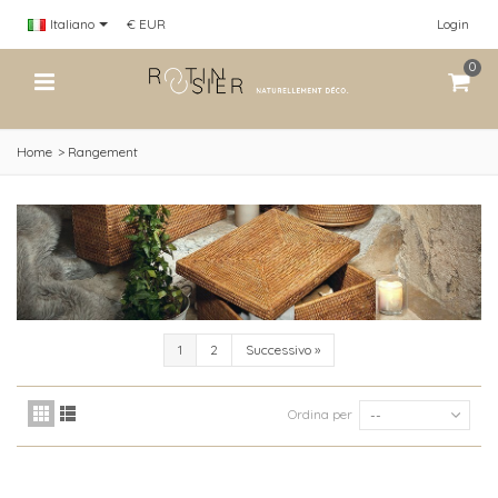
Italiano
€ EUR
Login
0
Home
>
Rangement
1
2
Successivo
»
Ordina per
--