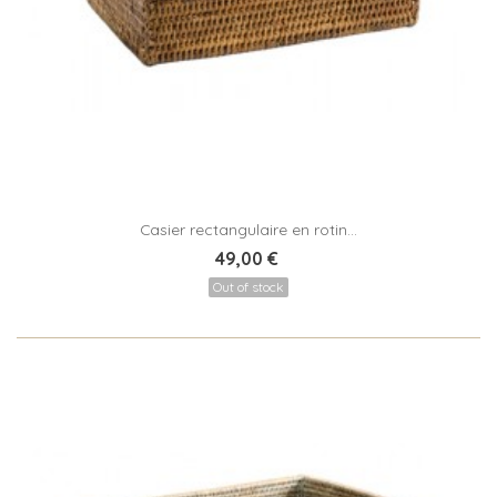
Casier rectangulaire en rotin...
49,00 €
Out of stock