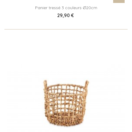
Panier tressé 3 couleurs Ø20cm
29,90 €