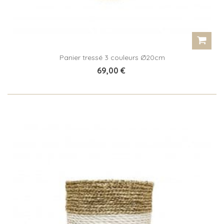
Panier tressé 3 couleurs Ø20cm
69,00 €