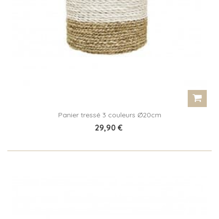
Panier tressé 3 couleurs Ø20cm
29,90 €