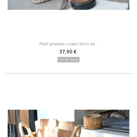
Petit plateau coeur Kuro en...
37,90 €
Out of stock