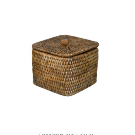
Petit plateau coeur Kuro en...