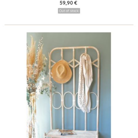
59,90 €
Out of stock