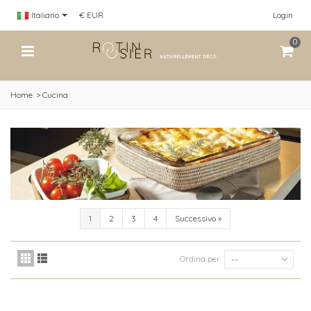
Italiano
€ EUR
Login
0
Home
>
Cucina
1
2
3
4
Successivo
»
Ordina per
--