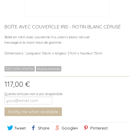
BOÎTE AVEC COUVERCLE IRIS - ROTIN BLANC CÉRUSÉ
Boîte en rotin avec couvercle Iris, coloris blanc cérusé
tressage à la main haut de gamme.
Dimensions : Longueur 36cm x largeur 27cm x hauteur 15cm
D07-006-0547W
Nuovo articolo
117,00 €
Questo articolo non è più disponibile
Notify me when available
Tweet
Share
Google+
Pinterest