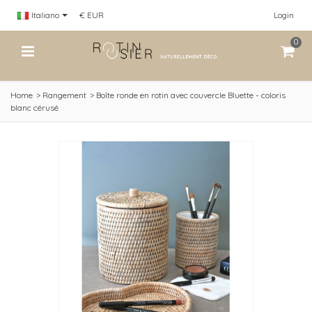
Italiano
€ EUR
Login
0
Home
>
Rangement
>
Boîte ronde en rotin avec couvercle Bluette - coloris
blanc cérusé