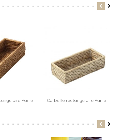
ctangulaire Fanie
Corbeille rectangulaire Fanie
Glacière p
-...
-...