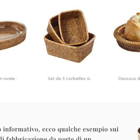
n ovale...
Set de 3 corbeilles à...
Dessous de
al carrello
ass