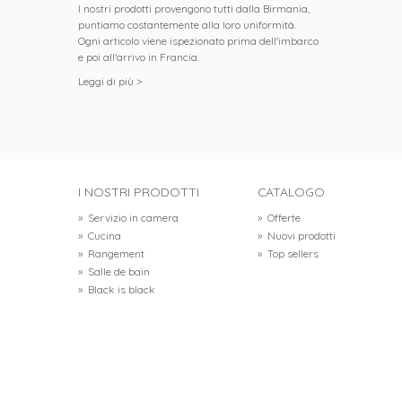
I nostri prodotti provengono tutti dalla Birmania,
puntiamo costantemente alla loro uniformità.
Ogni articolo viene ispezionato prima dell'imbarco
e poi all'arrivo in Francia.
Leggi di più >
I NOSTRI PRODOTTI
CATALOGO
»
Servizio in camera
»
Offerte
»
Cucina
»
Nuovi prodotti
»
Rangement
»
Top sellers
»
Salle de bain
»
Black is black