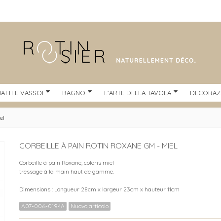
IATTI E VASSOI
BAGNO
L'ARTE DELLA TAVOLA
DECORAZ
el
CORBEILLE À PAIN ROTIN ROXANE GM - MIEL
Corbeille à pain Roxane, coloris miel
tressage à la main haut de gamme.
Dimensions : Longueur 28cm x largeur 23cm x hauteur 11cm
A07-006-0194A
Nuovo articolo