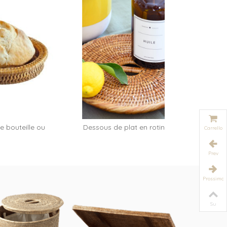
 bouteille ou
Dessous de plat en rotin
Range-uste
Aggiungi al carrello
Carrello
iette...
naturel...
Prev
Prossimo
Su