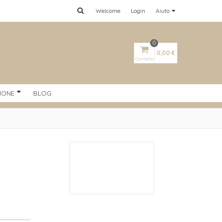
Welcome
Login
Aiuto
0
0,00 €
Carrello
IONE
BLOG