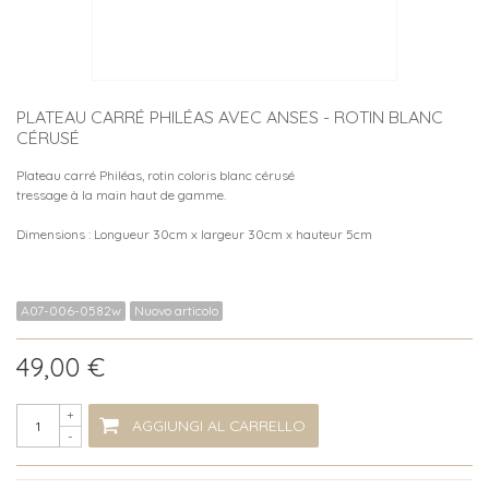
PLATEAU CARRÉ PHILÉAS AVEC ANSES - ROTIN BLANC
CÉRUSÉ
Plateau carré Philéas, rotin coloris blanc cérusé
tressage à la main haut de gamme.
Dimensions : Longueur 30cm x largeur 30cm x hauteur 5cm
A07-006-0582w
Nuovo articolo
49,00 €
+
AGGIUNGI AL CARRELLO
-