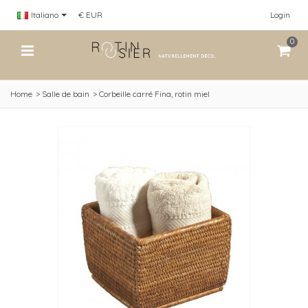
Italiano
€ EUR
Login
0
Home
>
Salle de bain
>
Corbeille carré Fina, rotin miel