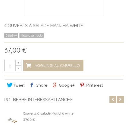
COUVERTS À SALADE MANUHA WHITE
0668W
Nuovo articolo
37,00 €
+
AGGIUNGI AL CARRELLO
-
Tweet
Share
Google+
Pinterest
POTREBBE INTERESSARTI ANCHE
Couverts à salade Manuha white
37,00 €