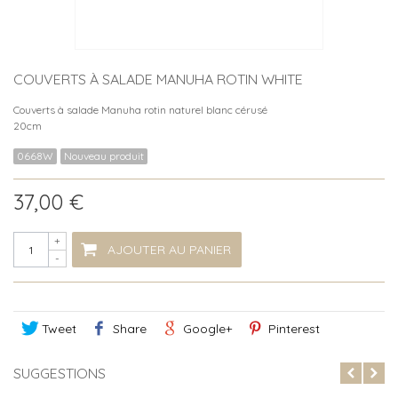
COUVERTS À SALADE MANUHA ROTIN WHITE
Couverts à salade Manuha rotin naturel blanc cérusé
20cm
0668W
Nouveau produit
37,00 €
+
AJOUTER AU PANIER
-
Tweet
Share
Google+
Pinterest
SUGGESTIONS