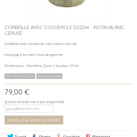
CORBEILLE AVEC COUVERCLE 0222W - ROTIN BLANC
CÉRUSÉ
Corbeille avec couvercle, rotin coloris cérusé
tressage à la main haut de gamme.
Dimensions : Diamètre 22cm / hauteur 27cm
D07-006-0222w
Nuovo articolo
79,00 €
Questo articolo non è più disponibile
Notify me when available
Tweet
Share
Google+
Pinterest