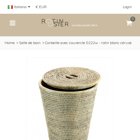
Italiano
€ EUR
Login
0
Home
>
Salle de bain
>
Corbeille avec couvercle 0222w - rotin blanc cérusé