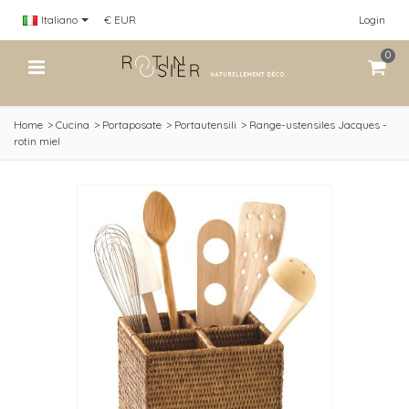
Italiano
€ EUR
Login
0
Home
>
Cucina
>
Portaposate
>
Portautensili
>
Range-ustensiles Jacques -
rotin miel