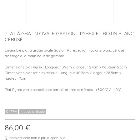
PLAT À GRATIN OVALE GASTON - PYREX ET ROTIN BLANC
CÉRUSÉ
Ensemble plat à gratin ovale Gaston, Pyrex et rotin coloris blanc cérusé
tressage à la main haut de gamme.
Dimensions plat Pyrex : Longueur 39cm x largeur 27cm x hauteur 6,5cm
Dimensions plat rotin extérieur : Longueur 40,5cm x largeur 28,5cm x
hauteur 7cm
Plat Pyrex verre borosilicate températures extrêmes : +300°C / -40°C
0477w
Nuovo articolo
86,00 €
Questo articolo non è più disponibile