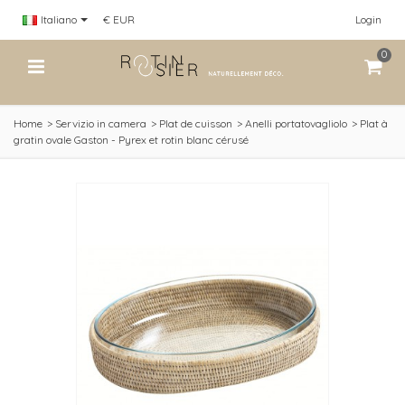
Italiano
€ EUR
Login
0
Home
>
Servizio in camera
>
Plat de cuisson
>
Anelli portatovagliolo
>
Plat à
gratin ovale Gaston - Pyrex et rotin blanc cérusé