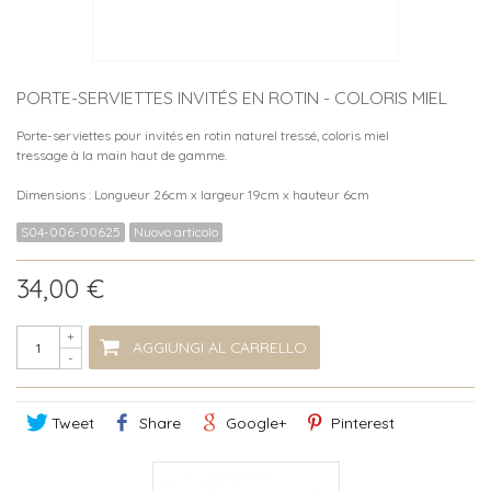
PORTE-SERVIETTES INVITÉS EN ROTIN - COLORIS MIEL
Porte-serviettes pour invités en rotin naturel tressé, coloris miel
tressage à la main haut de gamme.
Dimensions : Longueur 26cm x largeur 19cm x hauteur 6cm
S04-006-00625
Nuovo articolo
34,00 €
+
AGGIUNGI AL CARRELLO
-
Tweet
Share
Google+
Pinterest