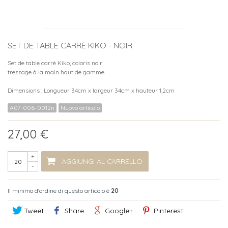
SET DE TABLE CARRÉ KIKO - NOIR
Set de table carré Kiko, coloris noir
tressage à la main haut de gamme.
Dimensions : Longueur 34cm x largeur 34cm x hauteur 1,2cm
A07-006-0012n
Nuovo articolo
27,00 €
+
AGGIUNGI AL CARRELLO
-
Il minimo d'ordine di questo articolo è
20
Tweet
Share
Google+
Pinterest