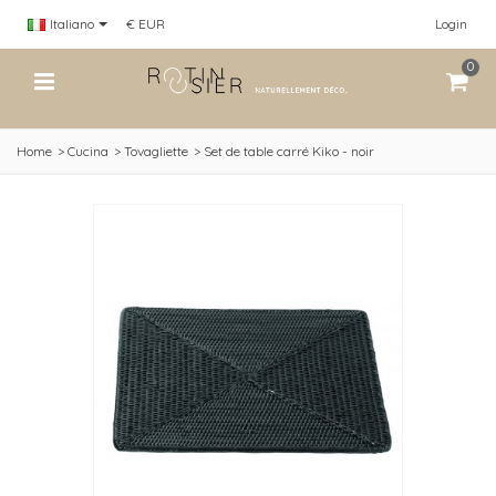
Italiano
€ EUR
Login
0
Home
>
Cucina
>
Tovagliette
>
Set de table carré Kiko - noir