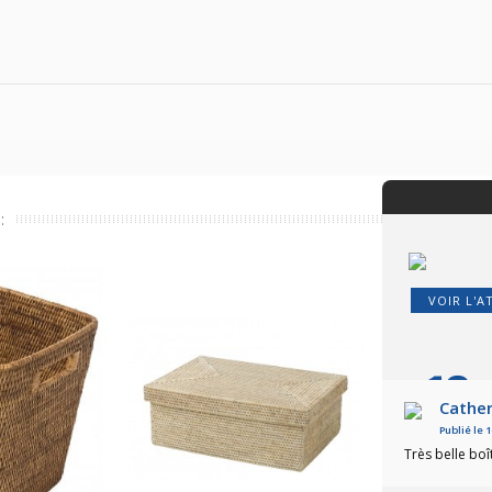
:
VOIR L'A
10
/1
Cather
Publié le 
Basé sur 2 a
Très belle boî