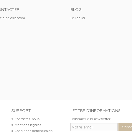
ONTACTER
BLOG
tin-et-osier.com
Le lien
ici
SUPPORT
LETTRE D'INFORMATIONS
»
Contactez-nous
S'abonner à la newsletter
»
Mentions légales
S'abo
»
Conditions générales de