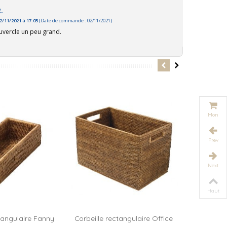
.
22/11/2021 à 17:05
(Date de commande : 02/11/2021)
ouvercle Intime
Boîte avec couvercle Intime
Set de 3 
ouvercle un peu grand.
Mon
panier
Prev
Next
Haut
tangulaire Fanny
Corbeille rectangulaire Office
Pot à bros