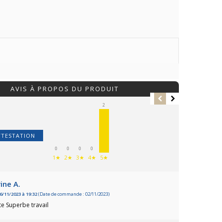
AVIS À PROPOS DU PRODUIT
2
TTESTATION
0
0
0
0
1★
2★
3★
4★
5★
0
ine A.
16/11/2023 à 19:32
(Date de commande : 02/11/2023)
vis
te Superbe travail