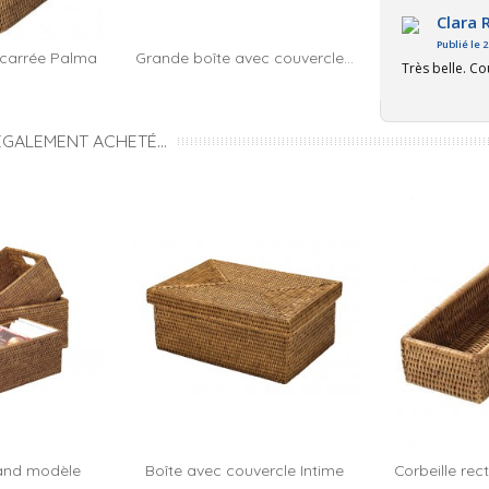
Clara R
Publié le 
r carrée Palma
Grande boîte avec couvercle...
Boîte avec c
Très belle. C
ÉGALEMENT ACHETÉ...
rand modèle
Boîte avec couvercle Intime
Corbeille rec