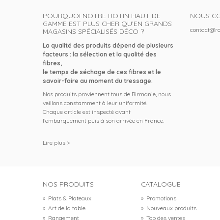
POURQUOI NOTRE ROTIN HAUT DE
NOUS C
GAMME EST PLUS CHER QU’EN GRANDS
contact@ro
MAGASINS SPÉCIALISÉS DÉCO ?
La qualité des produits dépend de plusieurs
facteurs : la sélection et la qualité des
fibres,
le temps de séchage de ces fibres et le
savoir-faire au moment du tressage.
Nos produits proviennent tous de Birmanie, nous
veillons constamment à leur uniformité.
Chaque article est inspecté avant
l’embarquement puis à son arrivée en France.
Lire plus >
NOS PRODUITS
CATALOGUE
»
Plats & Plateaux
»
Promotions
»
Art de la table
»
Nouveaux produits
»
Rangement
»
Top des ventes