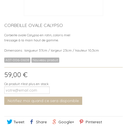
CORBEILLE OVALE CALYPSO
Corbeille ovale Calypso en rotin, coloris miel
tressage à la main haut de gamme.
Dimensions : longueur 37cm / largeur 23cm / hauteur 10,5cm
A07-006-0608
Nouveau produit
59,00 €
Ce produit n'est plus en stock
Notifiez moi quand ce sera disponible
Tweet
Share
Google+
Pinterest