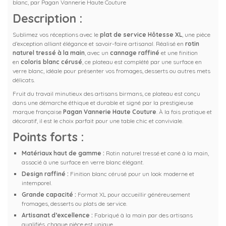
blanc, par Pagan Vannerie Haute Couture
Description :
Sublimez vos réceptions avec le
plat de service Hôtesse XL
, une pièce
d’exception alliant élégance et savoir-faire artisanal. Réalisé en
rotin
naturel tressé à la main
, avec un
cannage raffiné
et une finition
en
coloris blanc cérusé
, ce plateau est complété par une surface en
verre blanc, idéale pour présenter vos fromages, desserts ou autres mets
délicats.
Fruit du travail minutieux des artisans birmans, ce plateau est conçu
dans une démarche éthique et durable et signé par la prestigieuse
marque française
Pagan Vannerie Haute Couture
. À la fois pratique et
décoratif, il est le choix parfait pour une table chic et conviviale.
Points forts :
Matériaux haut de gamme :
Rotin naturel tressé et cané à la main,
associé à une surface en verre blanc élégant.
Design raffiné :
Finition blanc cérusé pour un look moderne et
intemporel.
Grande capacité :
Format XL pour accueillir généreusement
fromages, desserts ou plats de service.
Artisanat d’excellence :
Fabriqué à la main par des artisans
qualifiés, chaque pièce est unique.