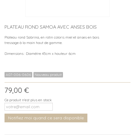
PLATEAU ROND SAMOA AVEC ANSES BOIS
Plateau rond Sabrina, en rotin coloris miel et anses en bois
tressage à la main haut de gamme.
Dimensions : Diamètre 45cm x hauteur 6cm
A07-006-0606
Nouveau produit
79,00 €
Ce produit n'est plus en stock
Notifiez moi quand ce sera disponible