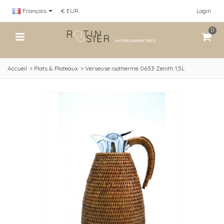
Français
€ EUR
Login
0
Accueil
>
Plats & Plateaux
>
Verseuse isotherme 0633 Zenith 1,5L