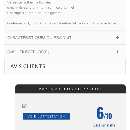
Verseuse isotherme Edmée,
avec intérieur aluminium, rotin coloris miel
tressage à la main haut de gamme.
Contenance : 1,5L - Dimensions : hauteur 24cm / diamètre base 16cm
CARACTÉRISTIQUES DU PRODUIT
AVIS UTILISATEURS(0)
AVIS CLIENTS
AVIS À PROPOS DU PRODUIT
6
/10
VOIR L'ATTESTATION
Basé sur 2 avis