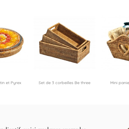
tin et Pyrex
Set de 3 corbeilles Be three
Mini pani
Ajou
n