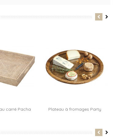
au carré Pacha
Plateau à fromages Party
Plateau
ter au panier
Ajouter au panier