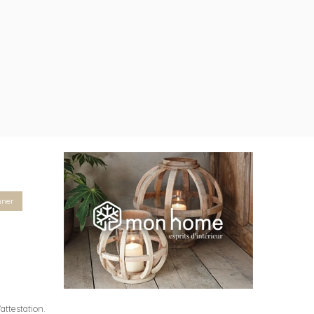
nner
l'attestation
.