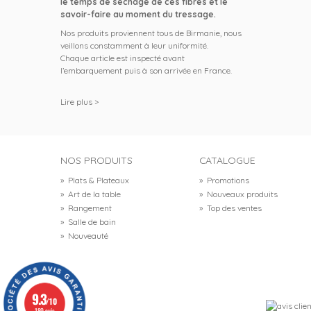
le temps de séchage de ces fibres et le
savoir-faire au moment du tressage.
Nos produits proviennent tous de Birmanie, nous
veillons constamment à leur uniformité.
Chaque article est inspecté avant
l’embarquement puis à son arrivée en France.
Lire plus >
NOS PRODUITS
CATALOGUE
»
Plats & Plateaux
»
Promotions
»
Art de la table
»
Nouveaux produits
»
Rangement
»
Top des ventes
»
Salle de bain
»
Nouveauté
9.3
/10
189 avis