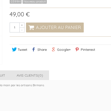
0399H
Nouveau produit
49,00 €
+
AJOUTER AU PANIER
-
Tweet
Share
Google+
Pinterest
UIT
AVIS CLIENTS(0)
à la main par les artisans Birmans