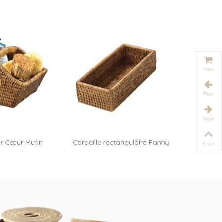
Mon
panier
Prev
Next
er Cœur Mutin
Corbeille rectangulaire Fanny
Petit plat
ter au panier
Haut