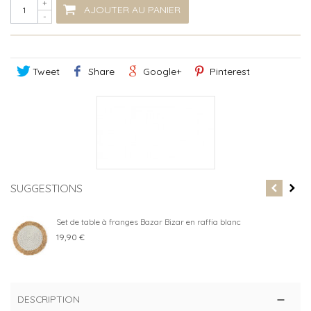
+
AJOUTER AU PANIER
-
Tweet
Share
Google+
Pinterest
SUGGESTIONS
Set de table à franges Bazar Bizar en raffia blanc
19,90 €
DESCRIPTION