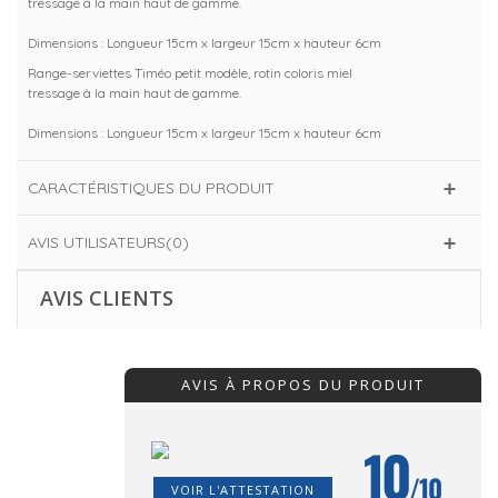
tressage à la main haut de gamme.
Dimensions : Longueur 15cm x largeur 15cm x hauteur 6cm
Range-serviettes Timéo petit modèle, rotin coloris miel
tressage à la main haut de gamme.
Dimensions : Longueur 15cm x largeur 15cm x hauteur 6cm
CARACTÉRISTIQUES DU PRODUIT
AVIS UTILISATEURS(0)
AVIS CLIENTS
AVIS À PROPOS DU PRODUIT
10
/10
VOIR L'ATTESTATION