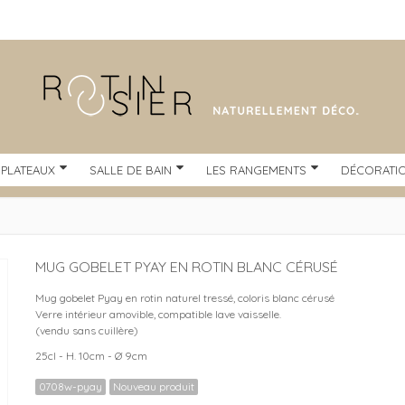
 PLATEAUX
SALLE DE BAIN
LES RANGEMENTS
DÉCORATI
MUG GOBELET PYAY EN ROTIN BLANC CÉRUSÉ
Mug gobelet Pyay en rotin naturel tressé, coloris blanc cérusé
Verre intérieur amovible, compatible lave vaisselle.
(vendu sans cuillère)
25cl - H. 10cm - Ø 9cm
0708w-pyay
Nouveau produit