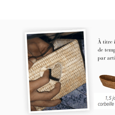
miel
rotin.