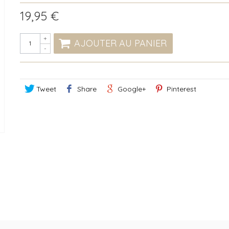
19,95 €
+
AJOUTER AU PANIER
-
Tweet
Share
Google+
Pinterest