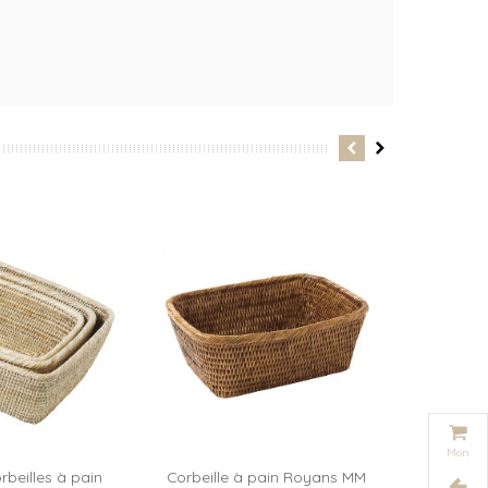
Mon
panier
rbeilles à pain
Corbeille à pain Royans MM
Corbeill
ter au panier