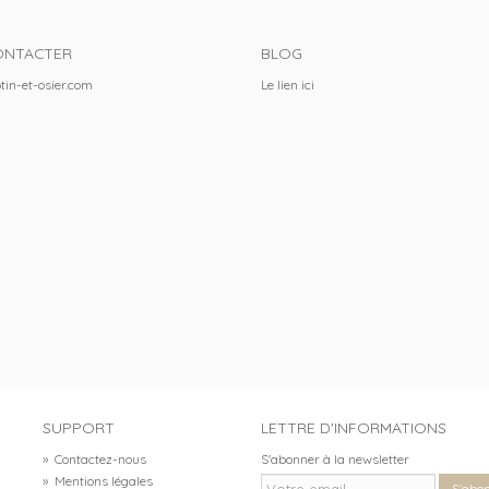
ONTACTER
BLOG
tin-et-osier.com
Le lien
ici
SUPPORT
LETTRE D'INFORMATIONS
»
Contactez-nous
S'abonner à la newsletter
»
Mentions légales
S'abo