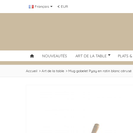
Français
€ EUR
NOUVEAUTÉS
ART DE LA TABLE
PLATS &
Accueil
>
Art de la table
>
Mug gobelet Pyay en rotin blanc cérusé