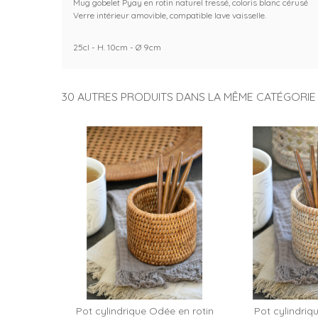
Mug gobelet Pyay en rotin naturel tressé, coloris blanc cérusé
Verre intérieur amovible, compatible lave vaisselle.
25cl - H. 10cm - Ø 9cm
30 AUTRES PRODUITS DANS LA MÊME CATÉGORIE 
Pot cylindrique Odée en rotin
Pot cylindri
Ajouter