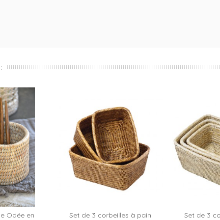
:
que Odée en
Set de 3 corbeilles à pain
Set de 3 co
 au panier
Ajou