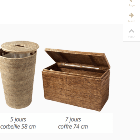
oyans
en...
Prev
Next
Haut