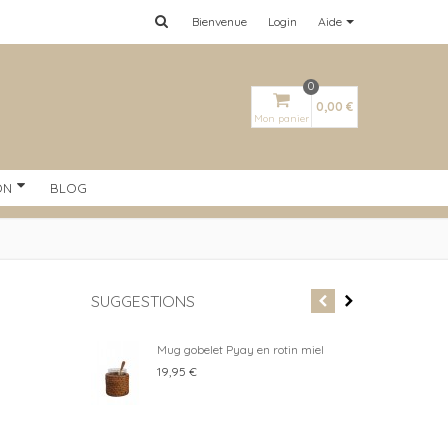
Bienvenue
Login
Aide
0
0,00 €
Mon panier
ON
BLOG
SUGGESTIONS
Mug gobelet Pyay en rotin miel
Ver
19,95 €
4,8