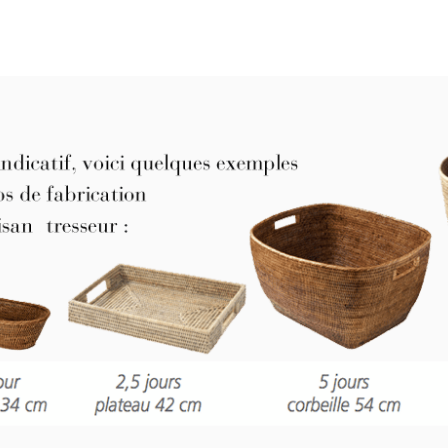
..
Royans
R