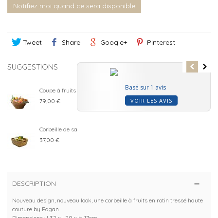
Notifiez moi quand ce sera disponible
Tweet
Share
Google+
Pinterest
SUGGESTIONS
Basé sur 1 avis
Coupe à fruits Ava - coloris miel
VOIR LES AVIS
79,00 €
Corbeille de salle de bain Tavoy
37,00 €
DESCRIPTION
Nouveau design, nouveau look, une corbeille à fruits en rotin tressé haute
couture by Pagan
Dimensions : L32 x l 29 x H 17cm